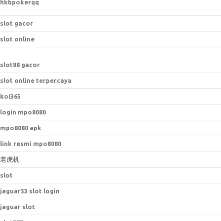
hkbpokerqq
slot gacor
slot online
slot88 gacor
slot online terpercaya
koi365
login mpo8080
mpo8080 apk
link resmi mpo8080
老虎机
slot
jaguar33 slot login
jaguar slot