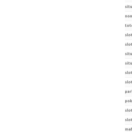
sit
non
tot
slo
slo
sit
sit
slo
slo
par
pok
slo
slo
mah