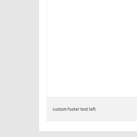
custom footer text left