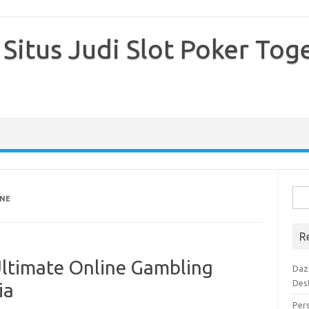
Situs Judi Slot Poker Tog
Sea
INE
for:
R
Ultimate Online Gambling
Daz
Dest
ia
Per