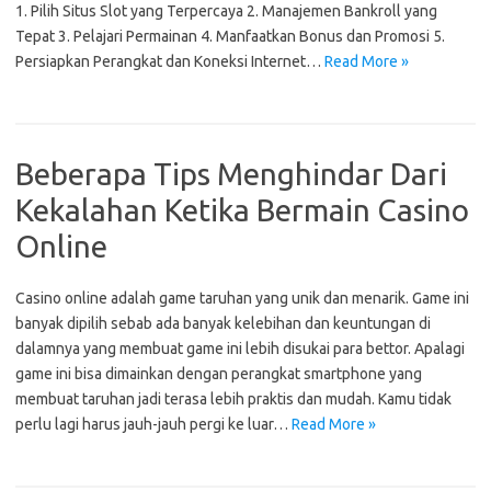
1. Pilih Situs Slot yang Terpercaya 2. Manajemen Bankroll yang
Tepat 3. Pelajari Permainan 4. Manfaatkan Bonus dan Promosi 5.
Persiapkan Perangkat dan Koneksi Internet…
Read More »
Beberapa Tips Menghindar Dari
Kekalahan Ketika Bermain Casino
Online
Casino online adalah game taruhan yang unik dan menarik. Game ini
banyak dipilih sebab ada banyak kelebihan dan keuntungan di
dalamnya yang membuat game ini lebih disukai para bettor. Apalagi
game ini bisa dimainkan dengan perangkat smartphone yang
membuat taruhan jadi terasa lebih praktis dan mudah. Kamu tidak
perlu lagi harus jauh-jauh pergi ke luar…
Read More »