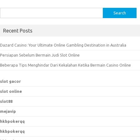
S
e
a
Recent Posts
r
c
Dazard Casino: Your Ultimate Online Gambling Destination in Australia
h
Persiapan Sebelum Bermain Judi Slot Online
f
o
Beberapa Tips Menghindar Dari Kekalahan Ketika Bermain Casino Online
r
:
slot gacor
slot online
slot88
mejavip
hkbpokerqq
hkbpokerqq