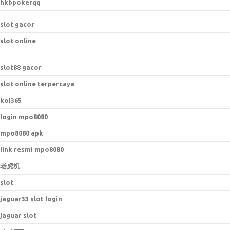
hkbpokerqq
slot gacor
slot online
slot88 gacor
slot online terpercaya
koi365
login mpo8080
mpo8080 apk
link resmi mpo8080
老虎机
slot
jaguar33 slot login
jaguar slot