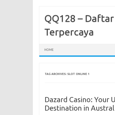
Skip
to
content
QQ128 – Daftar 
Terpercaya
HOME
TAG ARCHIVES:
SLOT ONLINE 1
Dazard Casino: Your 
Destination in Austral