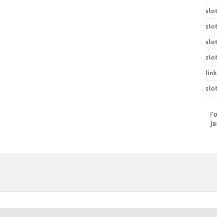
slo
slo
slo
slo
lin
slo
Fo
ja