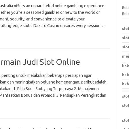
tralia offers an unparalleled online gambling experience
Beb
Whether you’re a seasoned gambler or new to the world of
Ber
ment, security, and convenience to elevate your
 cutting-edge slots, Dazard Casino ensures every session…
slo
slo
slo
mej
rmain Judi Slot Online
hk
hk
e, penting untuk melakukan beberapa persiapan agar
an dan meningkatkan peluang kemenangan. Berikut adalah
hk
kukan: 1. Pilih Situs Slot yang Terpercaya 2. Manajemen
. Manfaatkan Bonus dan Promosi 5. Persiapkan Perangkat dan
slo
slo
slo