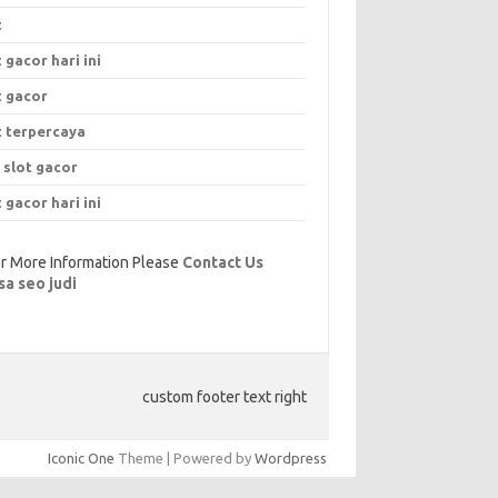
t
t gacor hari ini
t gacor
t terpercaya
k slot gacor
t gacor hari ini
r More Information Please
Contact Us
sa seo judi
custom footer text right
Iconic One
Theme | Powered by
Wordpress