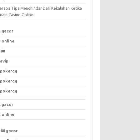
erapa Tips Menghindar Dari Kekalahan Ketika
main Casino Online
t gacor
t online
t88
avip
bpokerqq
bpokerqq
bpokerqq
t gacor
t online
t88 gacor