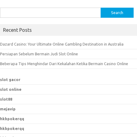
S
e
a
Recent Posts
r
c
Dazard Casino: Your Ultimate Online Gambling Destination in Australia
h
Persiapan Sebelum Bermain Judi Slot Online
f
o
Beberapa Tips Menghindar Dari Kekalahan Ketika Bermain Casino Online
r
:
slot gacor
slot online
slot88
mejavip
hkbpokerqq
hkbpokerqq