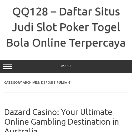
Skip
to
QQ128 – Daftar Situs
content
Judi Slot Poker Togel
Bola Online Terpercaya
Menu
CATEGORY ARCHIVES:
DEPOSIT PULSA 41
Dazard Casino: Your Ultimate
Online Gambling Destination in
Australia