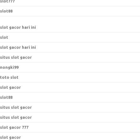
slot777
slot88
slot gacor hari ini
slot
slot gacor hari ini
situs slot gacor
nongki99
toto slot
slot gacor
slot88
situs slot gacor
situs slot gacor
slot gacor 777
slot gacor