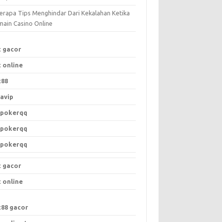
erapa Tips Menghindar Dari Kekalahan Ketika
main Casino Online
t gacor
t online
t88
avip
bpokerqq
bpokerqq
bpokerqq
t gacor
t online
t88 gacor