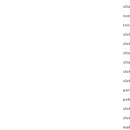
sit
non
tot
slo
slo
sit
sit
slo
slo
par
pok
slo
slo
mah