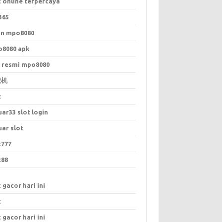
t online terpercaya
365
in mpo8080
8080 apk
k resmi mpo8080
虎机
t
uar33 slot login
uar slot
t777
t88
t gacor hari ini
t
t gacor hari ini