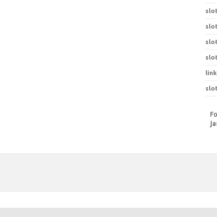
slo
slo
slo
slo
lin
slo
Fo
ja