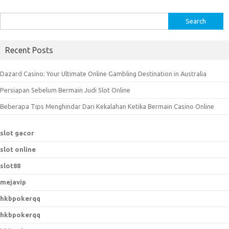
S
e
a
Recent Posts
r
c
Dazard Casino: Your Ultimate Online Gambling Destination in Australia
h
Persiapan Sebelum Bermain Judi Slot Online
f
o
Beberapa Tips Menghindar Dari Kekalahan Ketika Bermain Casino Online
r
:
slot gacor
slot online
slot88
mejavip
hkbpokerqq
hkbpokerqq