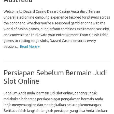
Welcome to Dazard Casino Dazard Casino Australia offers an
unparalleled online gambling experience tailored for players across
the continent. Whether you’re a seasoned gambler or new to the
world of casino games, our platform combines excitement, security,
and convenience to elevate your entertainment. From classic table
games to cutting-edge slots, Dazard Casino ensures every
session…
Read More »
Persiapan Sebelum Bermain Judi
Slot Online
Sebelum Anda mulai bermain judi slot online, penting untuk
melakukan beberapa persiapan agar pengalaman bermain Anda
lebih menyenangkan dan meningkatkan peluang kemenangan.
Berikut adalah langkah-langkah persiapan yang bisa Anda lakukan: