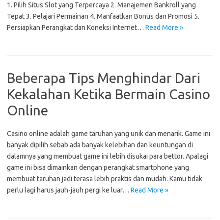
1. Pilih Situs Slot yang Terpercaya 2. Manajemen Bankroll yang
Tepat 3. Pelajari Permainan 4. Manfaatkan Bonus dan Promosi 5.
Persiapkan Perangkat dan Koneksi Internet…
Read More »
Beberapa Tips Menghindar Dari
Kekalahan Ketika Bermain Casino
Online
Casino online adalah game taruhan yang unik dan menarik. Game ini
banyak dipilih sebab ada banyak kelebihan dan keuntungan di
dalamnya yang membuat game ini lebih disukai para bettor. Apalagi
game ini bisa dimainkan dengan perangkat smartphone yang
membuat taruhan jadi terasa lebih praktis dan mudah. Kamu tidak
perlu lagi harus jauh-jauh pergi ke luar…
Read More »