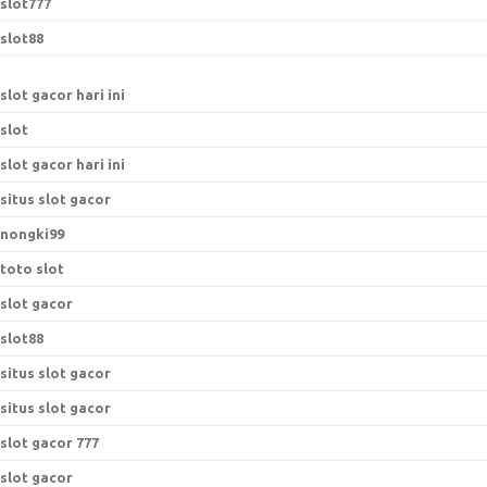
slot777
slot88
slot gacor hari ini
slot
slot gacor hari ini
situs slot gacor
nongki99
toto slot
slot gacor
slot88
situs slot gacor
situs slot gacor
slot gacor 777
slot gacor