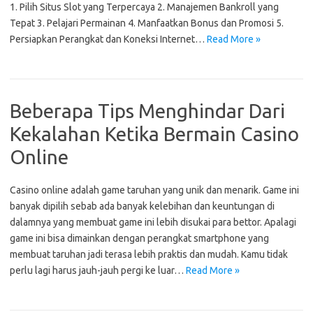
1. Pilih Situs Slot yang Terpercaya 2. Manajemen Bankroll yang
Tepat 3. Pelajari Permainan 4. Manfaatkan Bonus dan Promosi 5.
Persiapkan Perangkat dan Koneksi Internet…
Read More »
Beberapa Tips Menghindar Dari
Kekalahan Ketika Bermain Casino
Online
Casino online adalah game taruhan yang unik dan menarik. Game ini
banyak dipilih sebab ada banyak kelebihan dan keuntungan di
dalamnya yang membuat game ini lebih disukai para bettor. Apalagi
game ini bisa dimainkan dengan perangkat smartphone yang
membuat taruhan jadi terasa lebih praktis dan mudah. Kamu tidak
perlu lagi harus jauh-jauh pergi ke luar…
Read More »