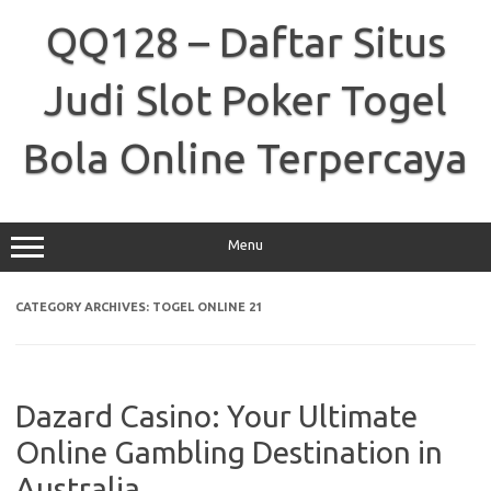
Skip
to
QQ128 – Daftar Situs
content
Judi Slot Poker Togel
Bola Online Terpercaya
Menu
CATEGORY ARCHIVES:
TOGEL ONLINE 21
Dazard Casino: Your Ultimate
Online Gambling Destination in
Australia