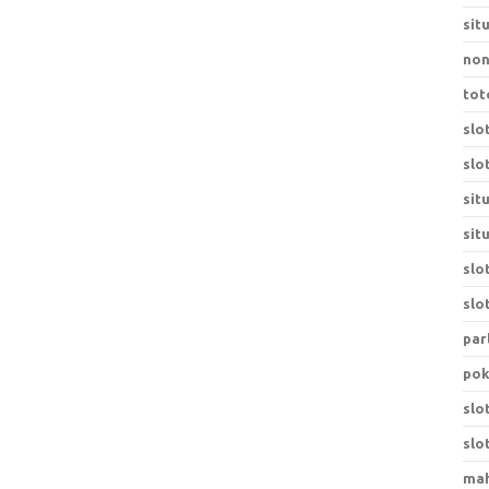
sit
non
tot
slo
slo
sit
sit
slo
slo
par
pok
slo
slo
mah