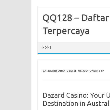
Skip
to
content
QQ128 – Daftar 
Terpercaya
HOME
CATEGORY ARCHIVES:
SITUS JUDI ONLINE 87
Dazard Casino: Your 
Destination in Austral