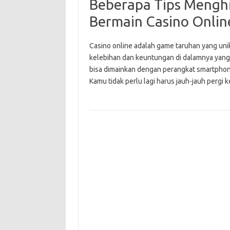
Beberapa Tips Menghi
Bermain Casino Onlin
Casino online adalah game taruhan yang unik
kelebihan dan keuntungan di dalamnya yang m
bisa dimainkan dengan perangkat smartphone
Kamu tidak perlu lagi harus jauh-jauh pergi 