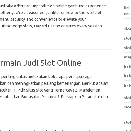
tralia offers an unparalleled online gambling experience
Beb
Whether you’re a seasoned gambler or new to the world of
Ber
ment, security, and convenience to elevate your
 cutting-edge slots, Dazard Casino ensures every session…
slo
slo
slo
mej
rmain Judi Slot Online
hk
hk
e, penting untuk melakukan beberapa persiapan agar
an dan meningkatkan peluang kemenangan. Berikut adalah
hk
kukan: 1. Pilih Situs Slot yang Terpercaya 2. Manajemen
. Manfaatkan Bonus dan Promosi 5. Persiapkan Perangkat dan
slo
slo
slo