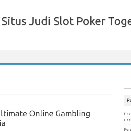
Situs Judi Slot Poker Tog
Sea
for:
R
Ultimate Online Gambling
Daz
Dest
ia
Per