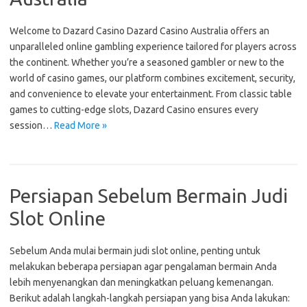
Welcome to Dazard Casino Dazard Casino Australia offers an
unparalleled online gambling experience tailored for players across
the continent. Whether you’re a seasoned gambler or new to the
world of casino games, our platform combines excitement, security,
and convenience to elevate your entertainment. From classic table
games to cutting-edge slots, Dazard Casino ensures every
session…
Read More »
Persiapan Sebelum Bermain Judi
Slot Online
Sebelum Anda mulai bermain judi slot online, penting untuk
melakukan beberapa persiapan agar pengalaman bermain Anda
lebih menyenangkan dan meningkatkan peluang kemenangan.
Berikut adalah langkah-langkah persiapan yang bisa Anda lakukan: