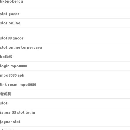
hkbpokerqq
slot gacor
slot online
slot88 gacor
slot online terpercaya
koi365
login mpo8080
mpo8080 apk
link resmi mpo8080
老虎机
slot
jaguar33 slot login
jaguar slot