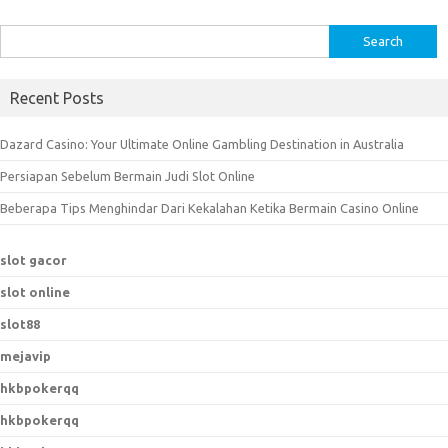
S
e
a
Recent Posts
r
c
Dazard Casino: Your Ultimate Online Gambling Destination in Australia
h
Persiapan Sebelum Bermain Judi Slot Online
f
o
Beberapa Tips Menghindar Dari Kekalahan Ketika Bermain Casino Online
r
:
slot gacor
slot online
slot88
mejavip
hkbpokerqq
hkbpokerqq