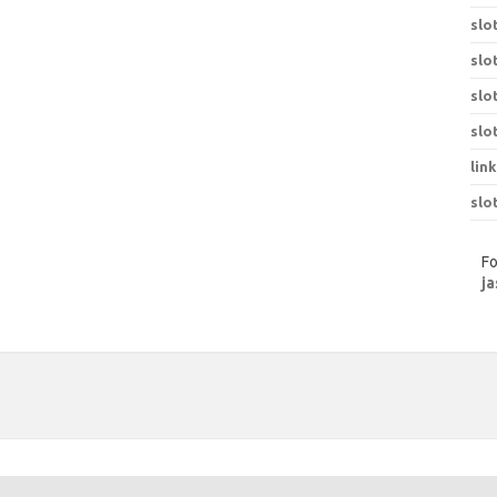
slo
slo
slo
slo
lin
slo
Fo
ja