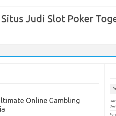
Situs Judi Slot Poker Tog
Sea
for:
R
Ultimate Online Gambling
Daz
Dest
ia
Per