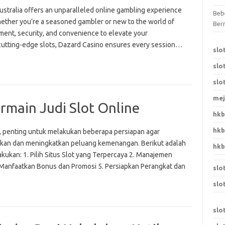
tralia offers an unparalleled online gambling experience
Beb
Whether you’re a seasoned gambler or new to the world of
Ber
ment, security, and convenience to elevate your
 cutting-edge slots, Dazard Casino ensures every session…
slo
slo
slo
mej
rmain Judi Slot Online
hk
hk
e, penting untuk melakukan beberapa persiapan agar
an dan meningkatkan peluang kemenangan. Berikut adalah
hk
kukan: 1. Pilih Situs Slot yang Terpercaya 2. Manajemen
. Manfaatkan Bonus dan Promosi 5. Persiapkan Perangkat dan
slo
slo
slo