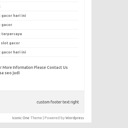
t
t gacor hari ini
t gacor
t terpercaya
k slot gacor
t gacor hari ini
r More Information Please
Contact Us
sa seo judi
custom footer text right
Iconic One
Theme | Powered by
Wordpress