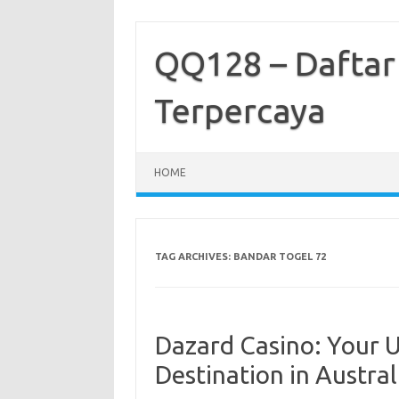
Skip
to
content
QQ128 – Daftar 
Terpercaya
HOME
TAG ARCHIVES:
BANDAR TOGEL 72
Dazard Casino: Your 
Destination in Austral