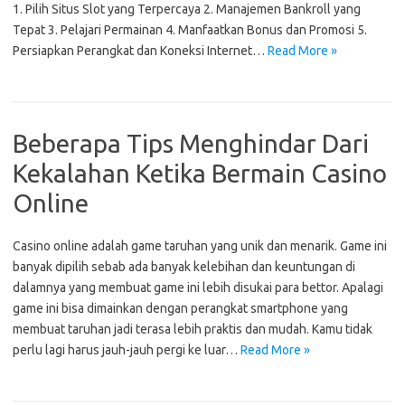
1. Pilih Situs Slot yang Terpercaya 2. Manajemen Bankroll yang
Tepat 3. Pelajari Permainan 4. Manfaatkan Bonus dan Promosi 5.
Persiapkan Perangkat dan Koneksi Internet…
Read More »
Beberapa Tips Menghindar Dari
Kekalahan Ketika Bermain Casino
Online
Casino online adalah game taruhan yang unik dan menarik. Game ini
banyak dipilih sebab ada banyak kelebihan dan keuntungan di
dalamnya yang membuat game ini lebih disukai para bettor. Apalagi
game ini bisa dimainkan dengan perangkat smartphone yang
membuat taruhan jadi terasa lebih praktis dan mudah. Kamu tidak
perlu lagi harus jauh-jauh pergi ke luar…
Read More »