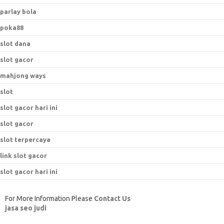
parlay bola
poka88
slot dana
slot gacor
mahjong ways
slot
slot gacor hari ini
slot gacor
slot terpercaya
link slot gacor
slot gacor hari ini
For More Information Please
Contact Us
jasa seo judi