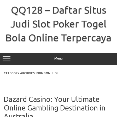
Skip
to
QQ128 – Daftar Situs
content
Judi Slot Poker Togel
Bola Online Terpercaya
Menu
CATEGORY ARCHIVES:
PRIMBON JUDI
Dazard Casino: Your Ultimate
Online Gambling Destination in
Australia