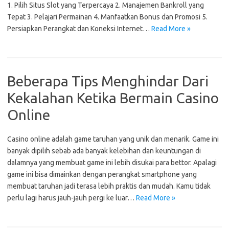
1. Pilih Situs Slot yang Terpercaya 2. Manajemen Bankroll yang
Tepat 3. Pelajari Permainan 4. Manfaatkan Bonus dan Promosi 5.
Persiapkan Perangkat dan Koneksi Internet…
Read More »
Beberapa Tips Menghindar Dari
Kekalahan Ketika Bermain Casino
Online
Casino online adalah game taruhan yang unik dan menarik. Game ini
banyak dipilih sebab ada banyak kelebihan dan keuntungan di
dalamnya yang membuat game ini lebih disukai para bettor. Apalagi
game ini bisa dimainkan dengan perangkat smartphone yang
membuat taruhan jadi terasa lebih praktis dan mudah. Kamu tidak
perlu lagi harus jauh-jauh pergi ke luar…
Read More »