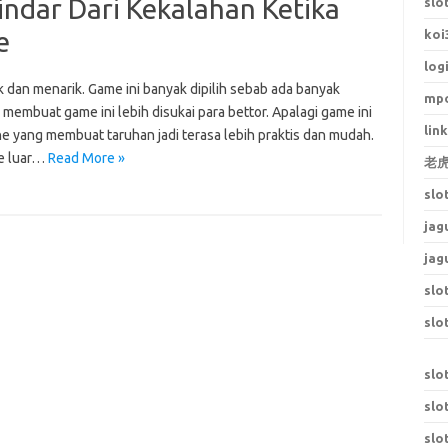
ndar Dari Kekalahan Ketika
slo
e
koi
log
 dan menarik. Game ini banyak dipilih sebab ada banyak
mpo
embuat game ini lebih disukai para bettor. Apalagi game ini
lin
 yang membuat taruhan jadi terasa lebih praktis dan mudah.
ke luar…
Read More »
老
slo
jag
jag
slo
slo
slo
slo
slo