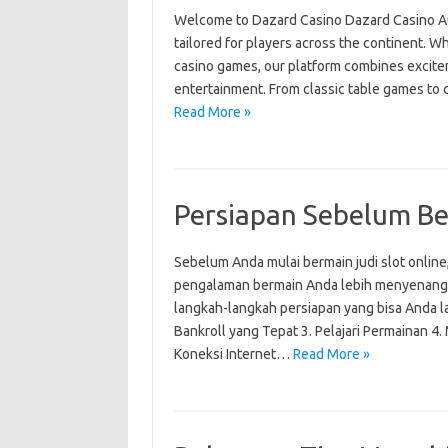
Welcome to Dazard Casino Dazard Casino Aus
tailored for players across the continent. 
casino games, our platform combines excite
entertainment. From classic table games to
Read More »
Persiapan Sebelum Be
Sebelum Anda mulai bermain judi slot onlin
pengalaman bermain Anda lebih menyenangk
langkah-langkah persiapan yang bisa Anda la
Bankroll yang Tepat 3. Pelajari Permainan 4
Koneksi Internet…
Read More »