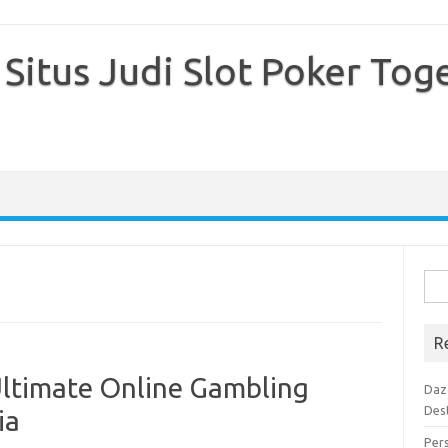
Situs Judi Slot Poker Tog
Sea
for:
R
Ultimate Online Gambling
Daz
Dest
ia
Per