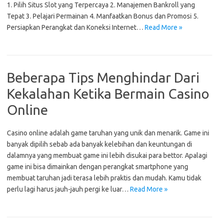
1. Pilih Situs Slot yang Terpercaya 2. Manajemen Bankroll yang
Tepat 3. Pelajari Permainan 4. Manfaatkan Bonus dan Promosi 5.
Persiapkan Perangkat dan Koneksi Internet…
Read More »
Beberapa Tips Menghindar Dari
Kekalahan Ketika Bermain Casino
Online
Casino online adalah game taruhan yang unik dan menarik. Game ini
banyak dipilih sebab ada banyak kelebihan dan keuntungan di
dalamnya yang membuat game ini lebih disukai para bettor. Apalagi
game ini bisa dimainkan dengan perangkat smartphone yang
membuat taruhan jadi terasa lebih praktis dan mudah. Kamu tidak
perlu lagi harus jauh-jauh pergi ke luar…
Read More »