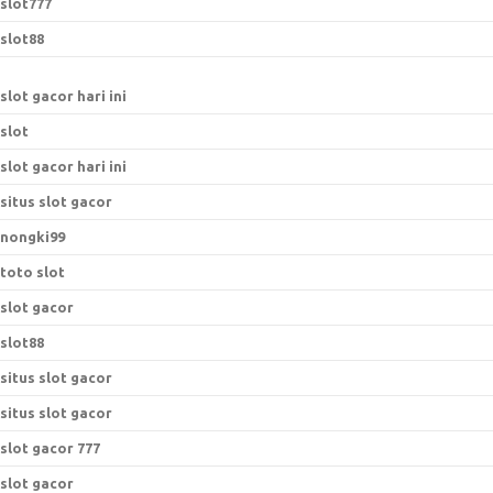
slot777
slot88
slot gacor hari ini
slot
slot gacor hari ini
situs slot gacor
nongki99
toto slot
slot gacor
slot88
situs slot gacor
situs slot gacor
slot gacor 777
slot gacor