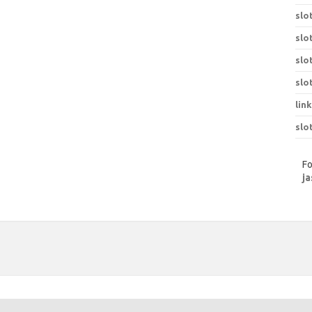
slo
slo
slo
slo
lin
slo
Fo
ja