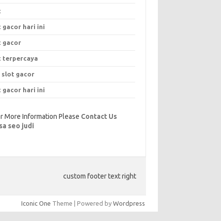
t
t gacor hari ini
t gacor
t terpercaya
k slot gacor
t gacor hari ini
r More Information Please
Contact Us
sa seo judi
custom footer text right
Iconic One
Theme | Powered by
Wordpress