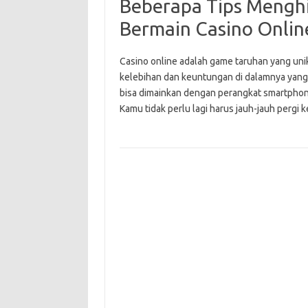
Beberapa Tips Menghi
Bermain Casino Onlin
Casino online adalah game taruhan yang unik
kelebihan dan keuntungan di dalamnya yang m
bisa dimainkan dengan perangkat smartphone
Kamu tidak perlu lagi harus jauh-jauh pergi 