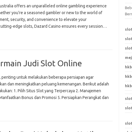
tralia offers an unparalleled online gambling experience
Beb
Whether you’re a seasoned gambler or new to the world of
Ber
ment, security, and convenience to elevate your
 cutting-edge slots, Dazard Casino ensures every session…
slo
slo
slo
mej
rmain Judi Slot Online
hk
hk
e, penting untuk melakukan beberapa persiapan agar
an dan meningkatkan peluang kemenangan. Berikut adalah
hk
kukan: 1. Pilih Situs Slot yang Terpercaya 2. Manajemen
. Manfaatkan Bonus dan Promosi 5. Persiapkan Perangkat dan
slo
slo
slo