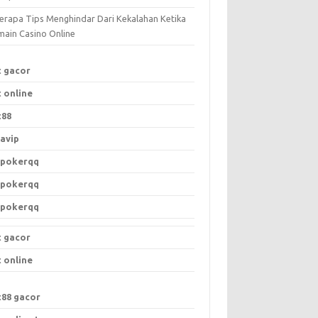
erapa Tips Menghindar Dari Kekalahan Ketika
main Casino Online
t gacor
t online
t88
avip
bpokerqq
bpokerqq
bpokerqq
t gacor
t online
t88 gacor