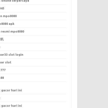
t online terpercaya
365
in mpo8080
8080 apk
k resmi mpo8080
虎机
t
uar33 slot login
uar slot
t777
t88
t gacor hari ini
t
t gacor hari ini