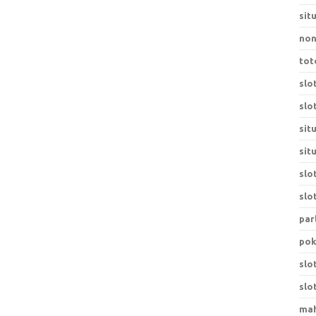
sit
non
tot
slo
slo
sit
sit
slo
slo
par
pok
slo
slo
mah