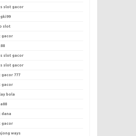
us slot gacor
gki99
o slot
t gacor
t88
us slot gacor
us slot gacor
t gacor 777
t gacor
lay bola
a88
t dana
t gacor
jong ways