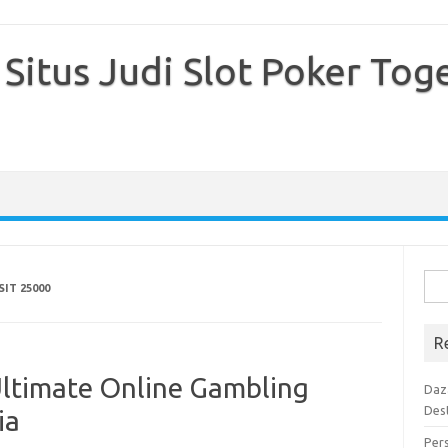
Situs Judi Slot Poker Tog
Sea
IT 25000
for:
R
Ultimate Online Gambling
Daz
Dest
ia
Per