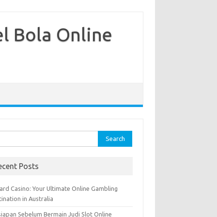
el Bola Online
rch
ecent Posts
ard Casino: Your Ultimate Online Gambling
ination in Australia
siapan Sebelum Bermain Judi Slot Online