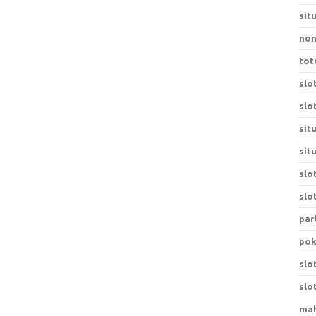
sit
non
tot
slo
slo
sit
sit
slo
slo
par
pok
slo
slo
mah