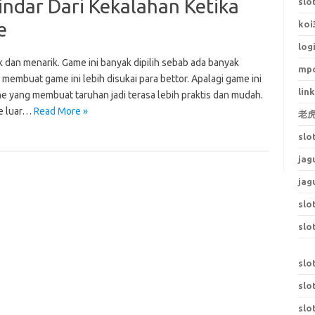
ndar Dari Kekalahan Ketika
slo
e
koi
log
 dan menarik. Game ini banyak dipilih sebab ada banyak
mpo
embuat game ini lebih disukai para bettor. Apalagi game ini
lin
 yang membuat taruhan jadi terasa lebih praktis dan mudah.
ke luar…
Read More »
老
slo
jag
jag
slo
slo
slo
slo
slo