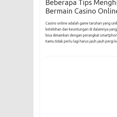
Beberapa Tips Menghi
Bermain Casino Onlin
Casino online adalah game taruhan yang unik
kelebihan dan keuntungan di dalamnya yang m
bisa dimainkan dengan perangkat smartphone
Kamu tidak perlu lagi harus jauh-jauh pergi 