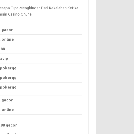
erapa Tips Menghindar Dari Kekalahan Ketika
main Casino Online
t gacor
t online
t88
avip
bpokerqq
bpokerqq
bpokerqq
t gacor
t online
t88 gacor