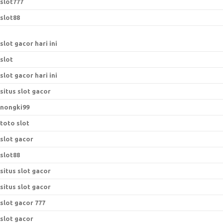
slot777
slot88
slot gacor hari ini
slot
slot gacor hari ini
situs slot gacor
nongki99
toto slot
slot gacor
slot88
situs slot gacor
situs slot gacor
slot gacor 777
slot gacor