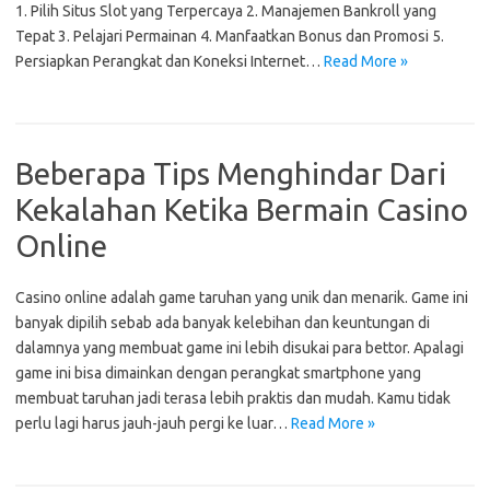
1. Pilih Situs Slot yang Terpercaya 2. Manajemen Bankroll yang
Tepat 3. Pelajari Permainan 4. Manfaatkan Bonus dan Promosi 5.
Persiapkan Perangkat dan Koneksi Internet…
Read More »
Beberapa Tips Menghindar Dari
Kekalahan Ketika Bermain Casino
Online
Casino online adalah game taruhan yang unik dan menarik. Game ini
banyak dipilih sebab ada banyak kelebihan dan keuntungan di
dalamnya yang membuat game ini lebih disukai para bettor. Apalagi
game ini bisa dimainkan dengan perangkat smartphone yang
membuat taruhan jadi terasa lebih praktis dan mudah. Kamu tidak
perlu lagi harus jauh-jauh pergi ke luar…
Read More »