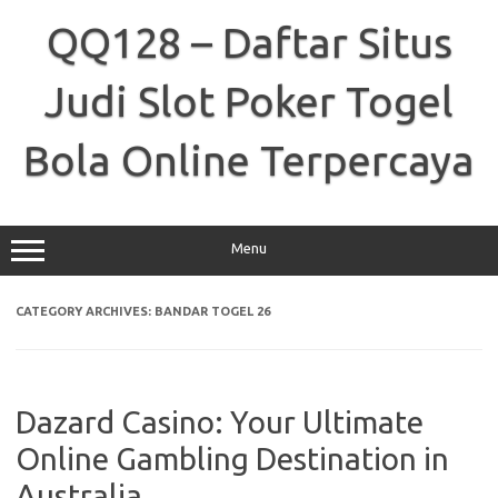
Skip
to
QQ128 – Daftar Situs
content
Judi Slot Poker Togel
Bola Online Terpercaya
Menu
CATEGORY ARCHIVES:
BANDAR TOGEL 26
Dazard Casino: Your Ultimate
Online Gambling Destination in
Australia