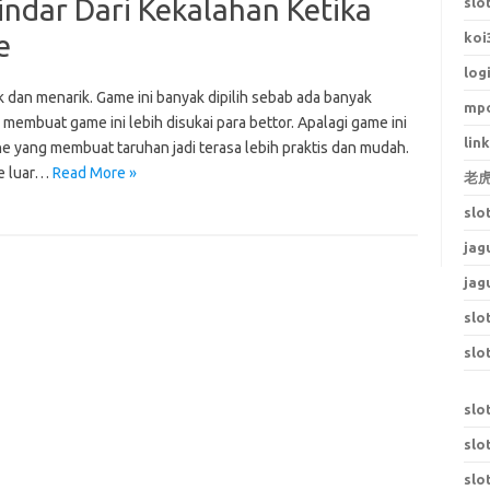
ndar Dari Kekalahan Ketika
slo
e
koi
log
 dan menarik. Game ini banyak dipilih sebab ada banyak
mpo
embuat game ini lebih disukai para bettor. Apalagi game ini
lin
 yang membuat taruhan jadi terasa lebih praktis dan mudah.
ke luar…
Read More »
老
slo
jag
jag
slo
slo
slo
slo
slo