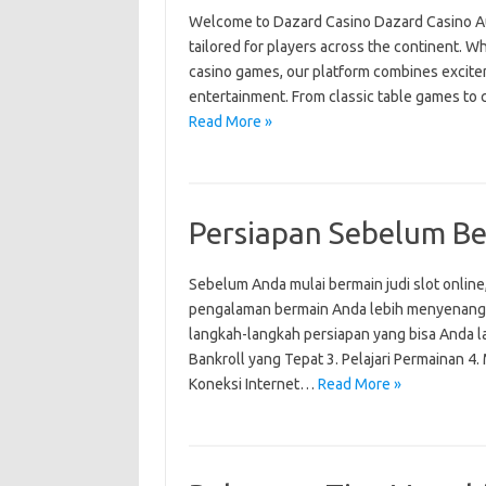
Welcome to Dazard Casino Dazard Casino Aus
tailored for players across the continent. 
casino games, our platform combines excite
entertainment. From classic table games to
Read More »
Persiapan Sebelum Be
Sebelum Anda mulai bermain judi slot onlin
pengalaman bermain Anda lebih menyenangk
langkah-langkah persiapan yang bisa Anda la
Bankroll yang Tepat 3. Pelajari Permainan 4
Koneksi Internet…
Read More »