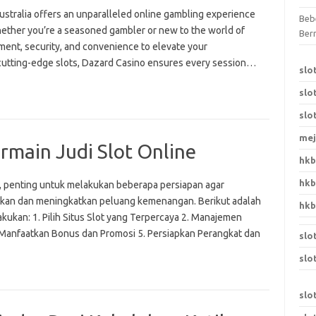
tralia offers an unparalleled online gambling experience
Beb
Whether you’re a seasoned gambler or new to the world of
Ber
ment, security, and convenience to elevate your
 cutting-edge slots, Dazard Casino ensures every session…
slo
slo
slo
mej
rmain Judi Slot Online
hk
hk
e, penting untuk melakukan beberapa persiapan agar
an dan meningkatkan peluang kemenangan. Berikut adalah
hk
kukan: 1. Pilih Situs Slot yang Terpercaya 2. Manajemen
. Manfaatkan Bonus dan Promosi 5. Persiapkan Perangkat dan
slo
slo
slo