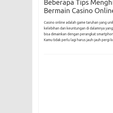
Beberapa Tips Menghi
Bermain Casino Onlin
Casino online adalah game taruhan yang unik
kelebihan dan keuntungan di dalamnya yang m
bisa dimainkan dengan perangkat smartphone
Kamu tidak perlu lagi harus jauh-jauh pergi 