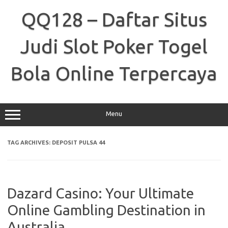
Skip
to
QQ128 – Daftar Situs
content
Judi Slot Poker Togel
Bola Online Terpercaya
Menu
TAG ARCHIVES:
DEPOSIT PULSA 44
Dazard Casino: Your Ultimate
Online Gambling Destination in
Australia