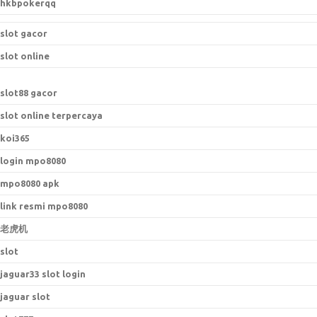
hkbpokerqq
slot gacor
slot online
slot88 gacor
slot online terpercaya
koi365
login mpo8080
mpo8080 apk
link resmi mpo8080
老虎机
slot
jaguar33 slot login
jaguar slot