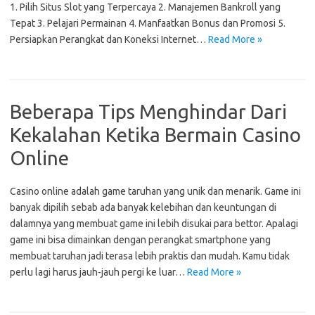
1. Pilih Situs Slot yang Terpercaya 2. Manajemen Bankroll yang
Tepat 3. Pelajari Permainan 4. Manfaatkan Bonus dan Promosi 5.
Persiapkan Perangkat dan Koneksi Internet…
Read More »
Beberapa Tips Menghindar Dari
Kekalahan Ketika Bermain Casino
Online
Casino online adalah game taruhan yang unik dan menarik. Game ini
banyak dipilih sebab ada banyak kelebihan dan keuntungan di
dalamnya yang membuat game ini lebih disukai para bettor. Apalagi
game ini bisa dimainkan dengan perangkat smartphone yang
membuat taruhan jadi terasa lebih praktis dan mudah. Kamu tidak
perlu lagi harus jauh-jauh pergi ke luar…
Read More »