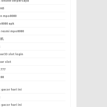
t online terpercaya
365
in mpo8080
8080 apk
k resmi mpo8080
虎机
t
uar33 slot login
uar slot
t777
t88
t gacor hari ini
t
t gacor hari ini