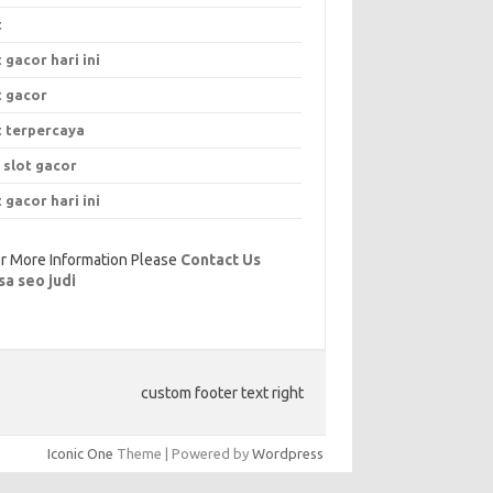
t
t gacor hari ini
t gacor
t terpercaya
k slot gacor
t gacor hari ini
r More Information Please
Contact Us
sa seo judi
custom footer text right
Iconic One
Theme | Powered by
Wordpress