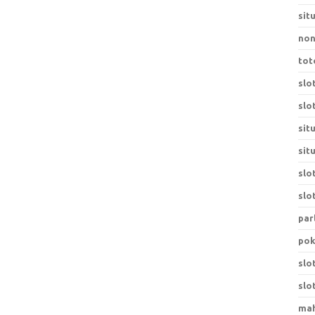
sit
non
tot
slo
slo
sit
sit
slo
slo
par
pok
slo
slo
mah