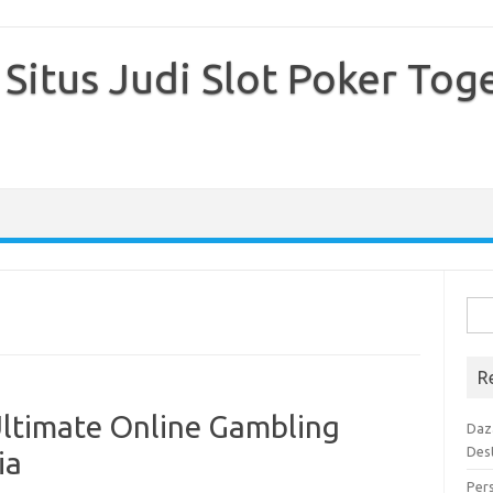
Situs Judi Slot Poker Tog
Sea
for:
R
Ultimate Online Gambling
Daz
Dest
ia
Per