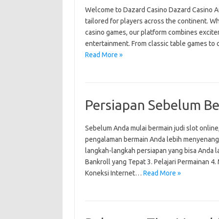
Welcome to Dazard Casino Dazard Casino Aus
tailored for players across the continent. 
casino games, our platform combines excite
entertainment. From classic table games to
Read More »
Persiapan Sebelum Be
Sebelum Anda mulai bermain judi slot onlin
pengalaman bermain Anda lebih menyenangk
langkah-langkah persiapan yang bisa Anda la
Bankroll yang Tepat 3. Pelajari Permainan 4
Koneksi Internet…
Read More »