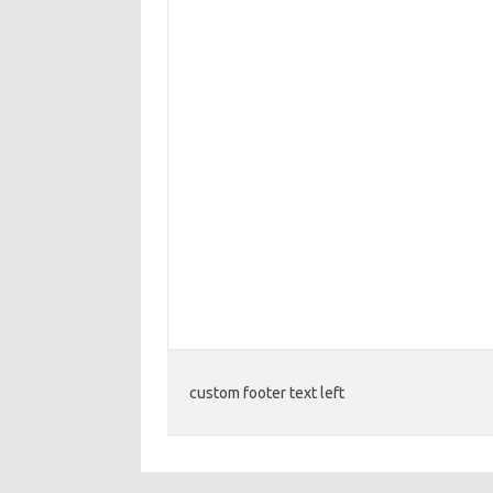
custom footer text left