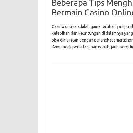
Beberapa Tips Menghi
Bermain Casino Onlin
Casino online adalah game taruhan yang unik
kelebihan dan keuntungan di dalamnya yang m
bisa dimainkan dengan perangkat smartphone
Kamu tidak perlu lagi harus jauh-jauh pergi 