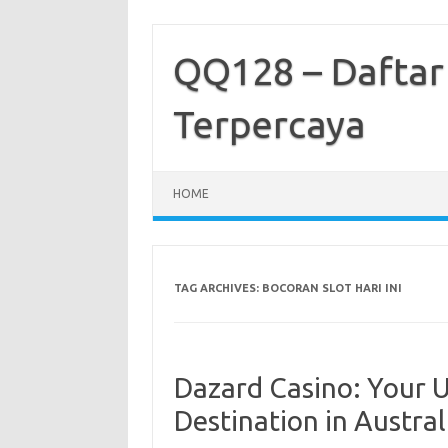
Skip
to
content
QQ128 – Daftar 
Terpercaya
HOME
TAG ARCHIVES:
BOCORAN SLOT HARI INI
Dazard Casino: Your 
Destination in Austral