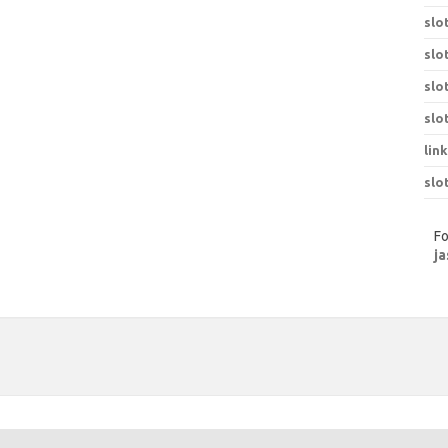
slo
slo
slo
slo
lin
slo
Fo
ja