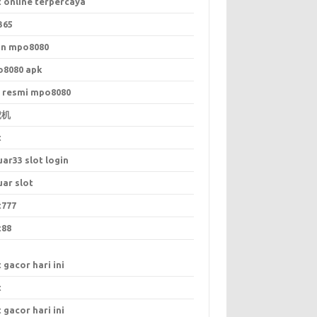
t online terpercaya
365
in mpo8080
8080 apk
k resmi mpo8080
虎机
t
uar33 slot login
uar slot
t777
t88
t gacor hari ini
t
t gacor hari ini