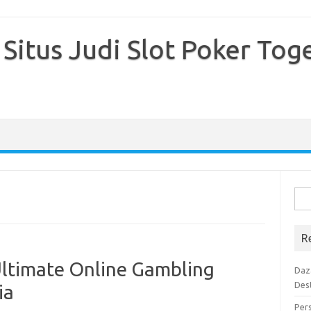
Situs Judi Slot Poker Tog
Sea
for:
R
Ultimate Online Gambling
Daz
Dest
ia
Per