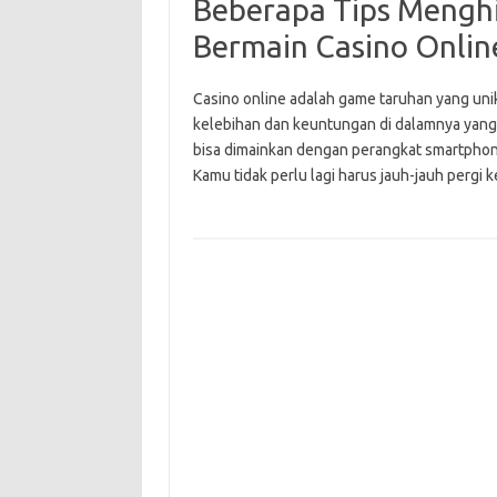
Beberapa Tips Menghi
Bermain Casino Onlin
Casino online adalah game taruhan yang unik
kelebihan dan keuntungan di dalamnya yang m
bisa dimainkan dengan perangkat smartphone
Kamu tidak perlu lagi harus jauh-jauh pergi 