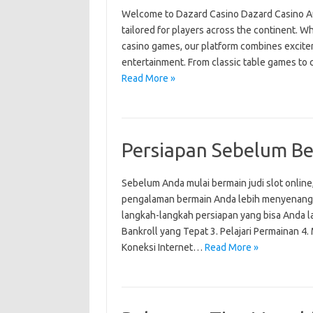
Welcome to Dazard Casino Dazard Casino Aus
tailored for players across the continent. 
casino games, our platform combines excite
entertainment. From classic table games to
Read More »
Persiapan Sebelum Be
Sebelum Anda mulai bermain judi slot onlin
pengalaman bermain Anda lebih menyenangk
langkah-langkah persiapan yang bisa Anda la
Bankroll yang Tepat 3. Pelajari Permainan 4
Koneksi Internet…
Read More »