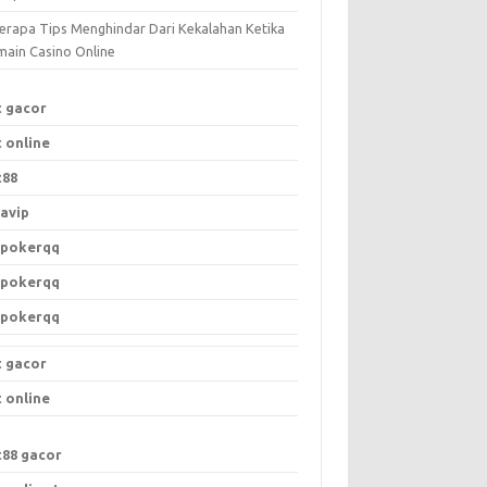
erapa Tips Menghindar Dari Kekalahan Ketika
main Casino Online
t gacor
t online
t88
avip
bpokerqq
bpokerqq
bpokerqq
t gacor
t online
t88 gacor