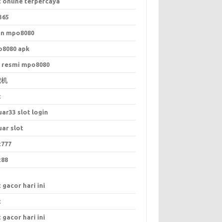
t online terpercaya
365
in mpo8080
8080 apk
k resmi mpo8080
虎机
t
uar33 slot login
uar slot
t777
t88
t gacor hari ini
t
t gacor hari ini