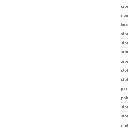
sit
non
tot
slo
slo
sit
sit
slo
slo
par
pok
slo
slo
mah