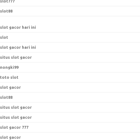
slot777
slot88
slot gacor hari ini
slot
slot gacor hari ini
situs slot gacor
nongki99
toto slot
slot gacor
slot88
situs slot gacor
situs slot gacor
slot gacor 777
slot gacor