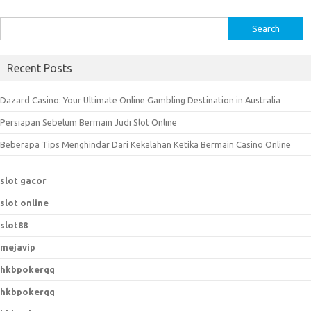
S
e
a
Recent Posts
r
c
Dazard Casino: Your Ultimate Online Gambling Destination in Australia
h
Persiapan Sebelum Bermain Judi Slot Online
f
o
Beberapa Tips Menghindar Dari Kekalahan Ketika Bermain Casino Online
r
:
slot gacor
slot online
slot88
mejavip
hkbpokerqq
hkbpokerqq