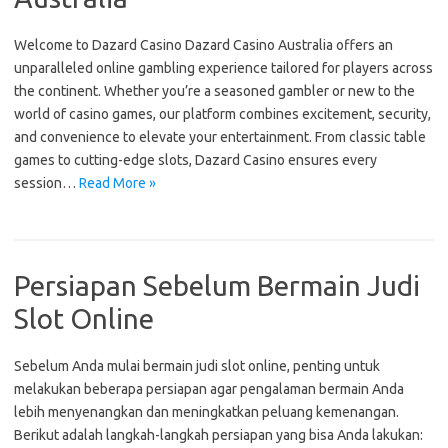
Welcome to Dazard Casino Dazard Casino Australia offers an
unparalleled online gambling experience tailored for players across
the continent. Whether you’re a seasoned gambler or new to the
world of casino games, our platform combines excitement, security,
and convenience to elevate your entertainment. From classic table
games to cutting-edge slots, Dazard Casino ensures every
session…
Read More »
Persiapan Sebelum Bermain Judi
Slot Online
Sebelum Anda mulai bermain judi slot online, penting untuk
melakukan beberapa persiapan agar pengalaman bermain Anda
lebih menyenangkan dan meningkatkan peluang kemenangan.
Berikut adalah langkah-langkah persiapan yang bisa Anda lakukan: