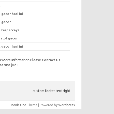
t
t gacor hari ini
t gacor
t terpercaya
k slot gacor
t gacor hari ini
r More Information Please
Contact Us
sa seo judi
custom footer text right
Iconic One
Theme | Powered by
Wordpress