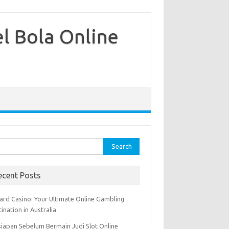
el Bola Online
rch
ecent Posts
ard Casino: Your Ultimate Online Gambling
ination in Australia
siapan Sebelum Bermain Judi Slot Online