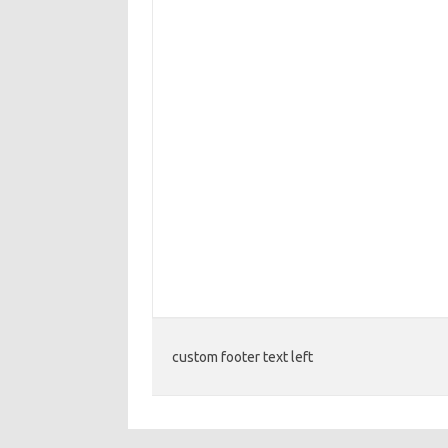
custom footer text left