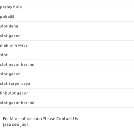
parlay bola
poka88
slot dana
slot gacor
mahjong ways
slot
slot gacor hari ini
slot gacor
slot terpercaya
link slot gacor
slot gacor hari ini
For More Information Please
Contact Us
jasa seo judi