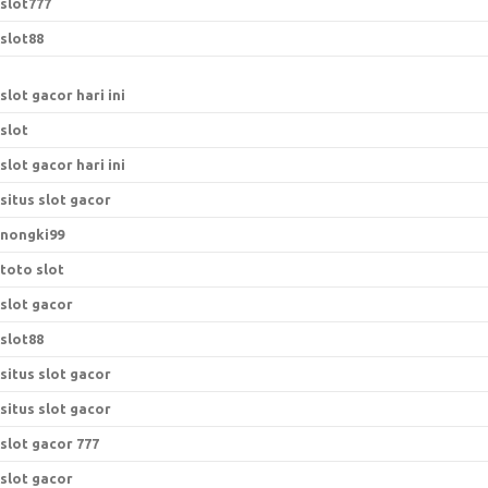
slot777
slot88
slot gacor hari ini
slot
slot gacor hari ini
situs slot gacor
nongki99
toto slot
slot gacor
slot88
situs slot gacor
situs slot gacor
slot gacor 777
slot gacor