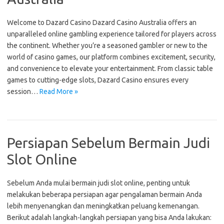
Welcome to Dazard Casino Dazard Casino Australia offers an
unparalleled online gambling experience tailored for players across
the continent. Whether you’re a seasoned gambler or new to the
world of casino games, our platform combines excitement, security,
and convenience to elevate your entertainment. From classic table
games to cutting-edge slots, Dazard Casino ensures every
session…
Read More »
Persiapan Sebelum Bermain Judi
Slot Online
Sebelum Anda mulai bermain judi slot online, penting untuk
melakukan beberapa persiapan agar pengalaman bermain Anda
lebih menyenangkan dan meningkatkan peluang kemenangan.
Berikut adalah langkah-langkah persiapan yang bisa Anda lakukan: