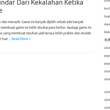
ndar Dari Kekalahan Ketika
slo
e
koi
log
 dan menarik. Game ini banyak dipilih sebab ada banyak
mpo
embuat game ini lebih disukai para bettor. Apalagi game ini
lin
 yang membuat taruhan jadi terasa lebih praktis dan mudah.
ke luar…
Read More »
老
slo
jag
jag
slo
slo
slo
slo
slo