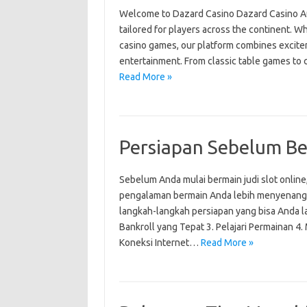
Welcome to Dazard Casino Dazard Casino Aus
tailored for players across the continent. 
casino games, our platform combines excite
entertainment. From classic table games to
Read More »
Persiapan Sebelum Be
Sebelum Anda mulai bermain judi slot onlin
pengalaman bermain Anda lebih menyenangk
langkah-langkah persiapan yang bisa Anda la
Bankroll yang Tepat 3. Pelajari Permainan 4
Koneksi Internet…
Read More »