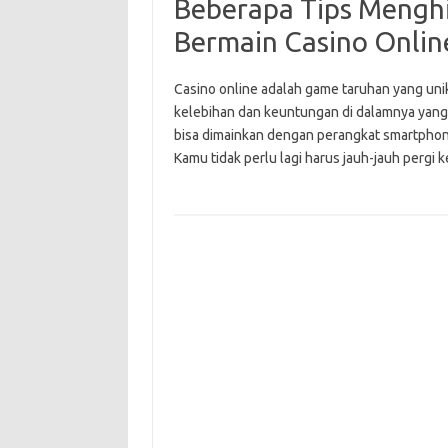
Beberapa Tips Menghi
Bermain Casino Onlin
Casino online adalah game taruhan yang unik
kelebihan dan keuntungan di dalamnya yang m
bisa dimainkan dengan perangkat smartphone
Kamu tidak perlu lagi harus jauh-jauh pergi 