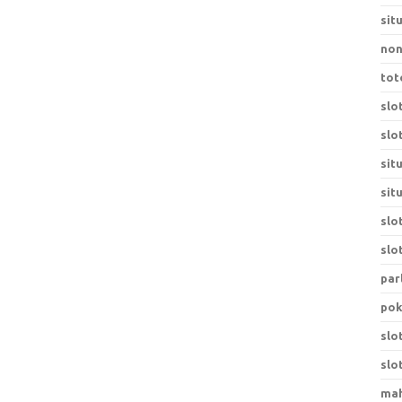
sit
non
tot
slo
slo
sit
sit
slo
slo
par
pok
slo
slo
mah