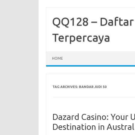
Skip
to
content
QQ128 – Daftar 
Terpercaya
HOME
TAG ARCHIVES:
BANDAR JUDI 50
Dazard Casino: Your 
Destination in Austral