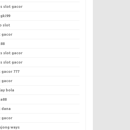
us slot gacor
gki99
o slot
t gacor
t88
us slot gacor
us slot gacor
t gacor 777
t gacor
lay bola
a88
t dana
t gacor
jong ways