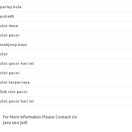
parlay bola
poka88
slot dana
slot gacor
mahjong ways
slot
slot gacor hari ini
slot gacor
slot terpercaya
link slot gacor
slot gacor hari ini
For More Information Please
Contact Us
jasa seo judi