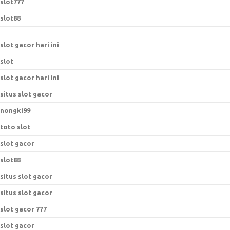
slot777
slot88
slot gacor hari ini
slot
slot gacor hari ini
situs slot gacor
nongki99
toto slot
slot gacor
slot88
situs slot gacor
situs slot gacor
slot gacor 777
slot gacor