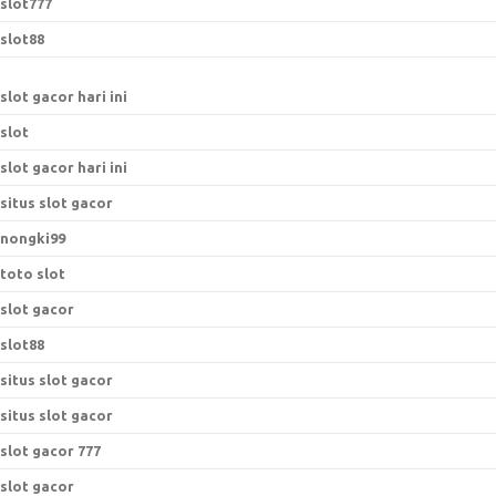
slot777
slot88
slot gacor hari ini
slot
slot gacor hari ini
situs slot gacor
nongki99
toto slot
slot gacor
slot88
situs slot gacor
situs slot gacor
slot gacor 777
slot gacor