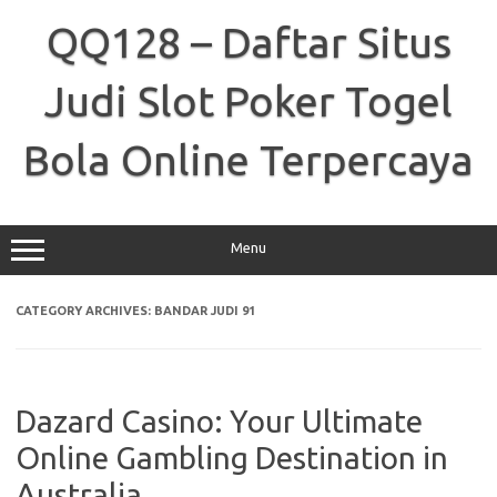
Skip
to
QQ128 – Daftar Situs
content
Judi Slot Poker Togel
Bola Online Terpercaya
Menu
CATEGORY ARCHIVES:
BANDAR JUDI 91
Dazard Casino: Your Ultimate
Online Gambling Destination in
Australia