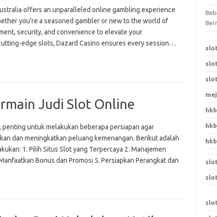
tralia offers an unparalleled online gambling experience
Beb
Whether you’re a seasoned gambler or new to the world of
Ber
ment, security, and convenience to elevate your
 cutting-edge slots, Dazard Casino ensures every session…
slo
slo
slo
mej
rmain Judi Slot Online
hk
hk
e, penting untuk melakukan beberapa persiapan agar
an dan meningkatkan peluang kemenangan. Berikut adalah
hk
kukan: 1. Pilih Situs Slot yang Terpercaya 2. Manajemen
. Manfaatkan Bonus dan Promosi 5. Persiapkan Perangkat dan
slo
slo
slo