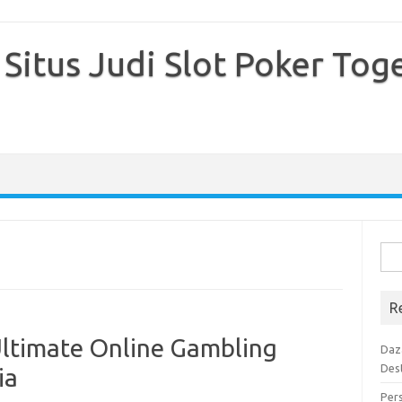
Situs Judi Slot Poker Tog
Sea
for:
R
Ultimate Online Gambling
Daz
Dest
ia
Per