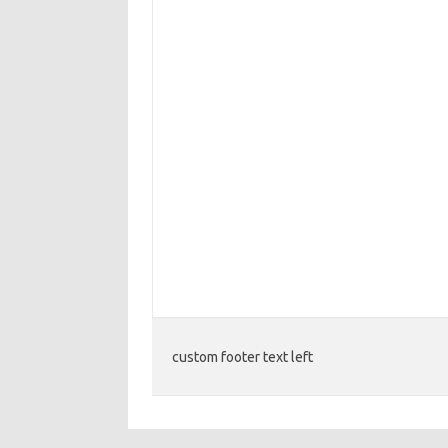
custom footer text left