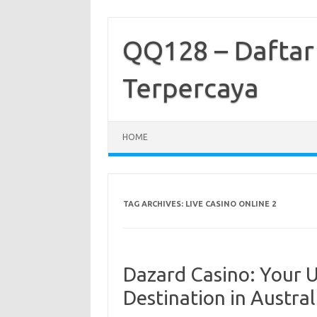
Skip
to
content
QQ128 – Daftar 
Terpercaya
HOME
TAG ARCHIVES:
LIVE CASINO ONLINE 2
Dazard Casino: Your 
Destination in Austral