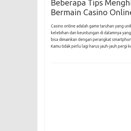
Beberapa Tips Menghi
Bermain Casino Onlin
Casino online adalah game taruhan yang unik
kelebihan dan keuntungan di dalamnya yang m
bisa dimainkan dengan perangkat smartphone
Kamu tidak perlu lagi harus jauh-jauh pergi 