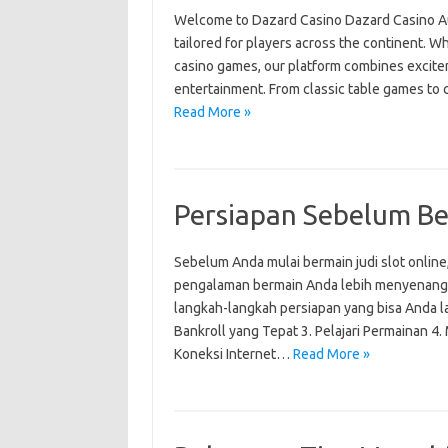
Welcome to Dazard Casino Dazard Casino Aus
tailored for players across the continent. 
casino games, our platform combines excite
entertainment. From classic table games to
Read More »
Persiapan Sebelum Be
Sebelum Anda mulai bermain judi slot onlin
pengalaman bermain Anda lebih menyenangk
langkah-langkah persiapan yang bisa Anda la
Bankroll yang Tepat 3. Pelajari Permainan 4
Koneksi Internet…
Read More »