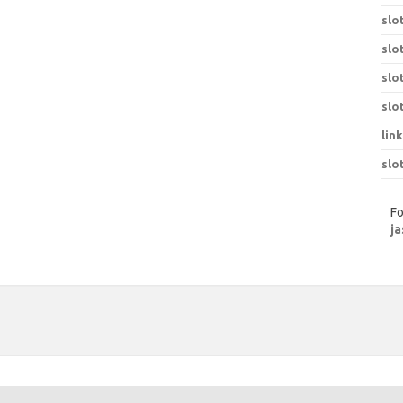
slo
slo
slo
slo
lin
slo
Fo
ja