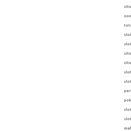
sit
non
tot
slo
slo
sit
sit
slo
slo
par
pok
slo
slo
mah