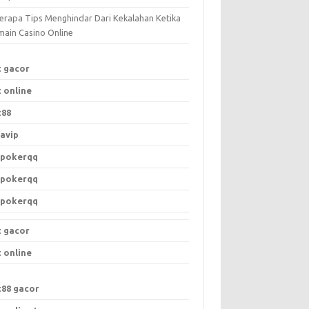
erapa Tips Menghindar Dari Kekalahan Ketika
main Casino Online
t gacor
t online
t88
avip
bpokerqq
bpokerqq
bpokerqq
t gacor
t online
t88 gacor