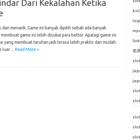
ndar Dari Kekalahan Ketika
slo
e
koi
log
 dan menarik. Game ini banyak dipilih sebab ada banyak
mpo
embuat game ini lebih disukai para bettor. Apalagi game ini
lin
 yang membuat taruhan jadi terasa lebih praktis dan mudah.
ke luar…
Read More »
老
slo
jag
jag
slo
slo
slo
slo
slo