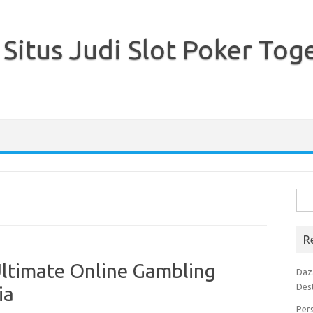
Situs Judi Slot Poker Tog
Sea
for:
R
Ultimate Online Gambling
Daz
Dest
ia
Per