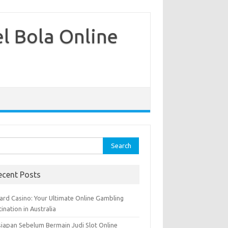
el Bola Online
rch
ecent Posts
ard Casino: Your Ultimate Online Gambling
ination in Australia
siapan Sebelum Bermain Judi Slot Online