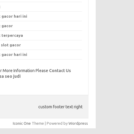
t
t gacor hari ini
t gacor
t terpercaya
k slot gacor
t gacor hari ini
r More Information Please
Contact Us
sa seo judi
custom footer text right
Iconic One
Theme | Powered by
Wordpress