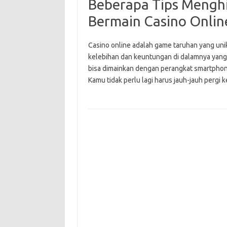
Beberapa Tips Menghi
Bermain Casino Onlin
Casino online adalah game taruhan yang unik
kelebihan dan keuntungan di dalamnya yang m
bisa dimainkan dengan perangkat smartphone
Kamu tidak perlu lagi harus jauh-jauh pergi 