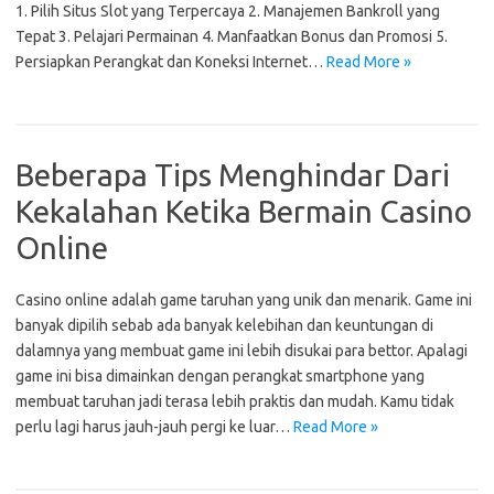
1. Pilih Situs Slot yang Terpercaya 2. Manajemen Bankroll yang
Tepat 3. Pelajari Permainan 4. Manfaatkan Bonus dan Promosi 5.
Persiapkan Perangkat dan Koneksi Internet…
Read More »
Beberapa Tips Menghindar Dari
Kekalahan Ketika Bermain Casino
Online
Casino online adalah game taruhan yang unik dan menarik. Game ini
banyak dipilih sebab ada banyak kelebihan dan keuntungan di
dalamnya yang membuat game ini lebih disukai para bettor. Apalagi
game ini bisa dimainkan dengan perangkat smartphone yang
membuat taruhan jadi terasa lebih praktis dan mudah. Kamu tidak
perlu lagi harus jauh-jauh pergi ke luar…
Read More »