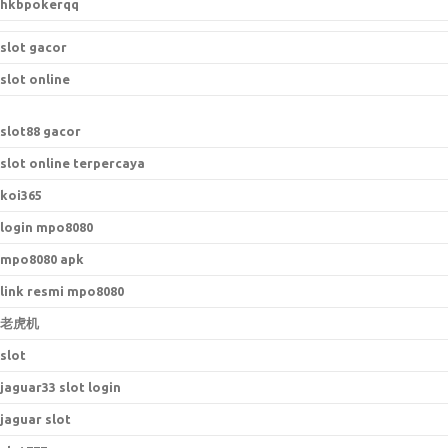
hkbpokerqq
slot gacor
slot online
slot88 gacor
slot online terpercaya
koi365
login mpo8080
mpo8080 apk
link resmi mpo8080
老虎机
slot
jaguar33 slot login
jaguar slot