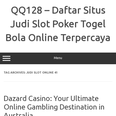
Skip
to
QQ128 – Daftar Situs
content
Judi Slot Poker Togel
Bola Online Terpercaya
Menu
TAG ARCHIVES:
JUDI SLOT ONLINE 41
Dazard Casino: Your Ultimate
Online Gambling Destination in
Australia