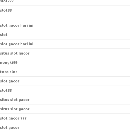
slot777
slot88
slot gacor hari ini
slot
slot gacor hari ini
situs slot gacor
nongki99
toto slot
slot gacor
slot88
situs slot gacor
situs slot gacor
slot gacor 777
slot gacor