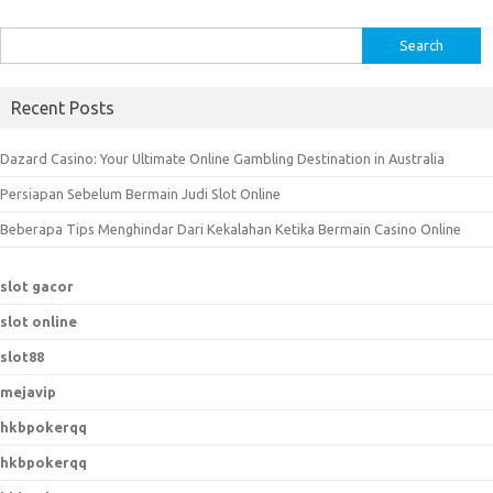
S
e
a
Recent Posts
r
c
Dazard Casino: Your Ultimate Online Gambling Destination in Australia
h
Persiapan Sebelum Bermain Judi Slot Online
f
o
Beberapa Tips Menghindar Dari Kekalahan Ketika Bermain Casino Online
r
:
slot gacor
slot online
slot88
mejavip
hkbpokerqq
hkbpokerqq