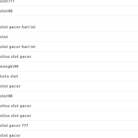
slot777
slot88
slot gacor hari ini
slot
slot gacor hari ini
situs slot gacor
nongki99
toto slot
slot gacor
slot88
situs slot gacor
situs slot gacor
slot gacor 777
slot gacor