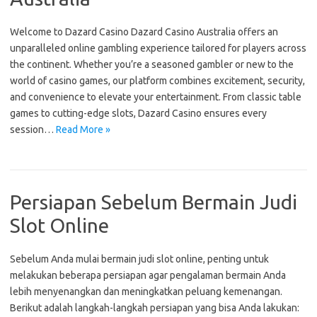
Welcome to Dazard Casino Dazard Casino Australia offers an
unparalleled online gambling experience tailored for players across
the continent. Whether you’re a seasoned gambler or new to the
world of casino games, our platform combines excitement, security,
and convenience to elevate your entertainment. From classic table
games to cutting-edge slots, Dazard Casino ensures every
session…
Read More »
Persiapan Sebelum Bermain Judi
Slot Online
Sebelum Anda mulai bermain judi slot online, penting untuk
melakukan beberapa persiapan agar pengalaman bermain Anda
lebih menyenangkan dan meningkatkan peluang kemenangan.
Berikut adalah langkah-langkah persiapan yang bisa Anda lakukan: