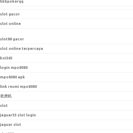
hkbpokerqq
slot gacor
slot online
slot88 gacor
slot online terpercaya
koi365
login mpo8080
mpo8080 apk
link resmi mpo8080
老虎机
slot
jaguar33 slot login
jaguar slot