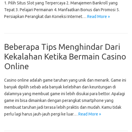
1. Pilih Situs Slot yang Terpercaya 2. Manajemen Bankroll yang
Tepat 3. Pelajari Permainan 4. Manfaatkan Bonus dan Promosi 5.
Persiapkan Perangkat dan Koneksi Internet…
Read More »
Beberapa Tips Menghindar Dari
Kekalahan Ketika Bermain Casino
Online
Casino online adalah game taruhan yang unik dan menarik. Game ini
banyak dipilih sebab ada banyak kelebihan dan keuntungan di
dalamnya yang membuat game ini lebih disukai para bettor. Apalagi
game ini bisa dimainkan dengan perangkat smartphone yang
membuat taruhan jadi terasa lebih praktis dan mudah. Kamu tidak
perlu lagi harus jauh-jauh pergi ke luar…
Read More »