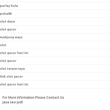
parlay bola
poka88
slot dana
slot gacor
mahjong ways
slot
slot gacor hari ini
slot gacor
slot terpercaya
link slot gacor
slot gacor hari ini
For More Information Please
Contact Us
jasa seo judi