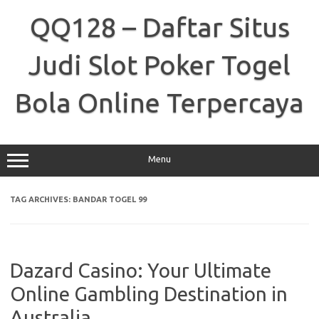
Skip
to
QQ128 – Daftar Situs
content
Judi Slot Poker Togel
Bola Online Terpercaya
Menu
TAG ARCHIVES:
BANDAR TOGEL 99
Dazard Casino: Your Ultimate
Online Gambling Destination in
Australia