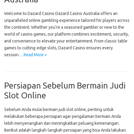
Welcome to Dazard Casino Dazard Casino Australia offers an
unparalleled online gambling experience tailored for players across
the continent. Whether you’re a seasoned gambler or new to the
world of casino games, our platform combines excitement, security,
and convenience to elevate your entertainment. From classic table
games to cutting-edge slots, Dazard Casino ensures every
session…
Read More »
Persiapan Sebelum Bermain Judi
Slot Online
Sebelum Anda mulai bermain judi slot online, penting untuk
melakukan beberapa persiapan agar pengalaman bermain Anda
lebih menyenangkan dan meningkatkan peluang kemenangan.
Berikut adalah langkah-langkah persiapan yang bisa Anda lakukan: