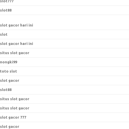
slot777
slot88
slot gacor hari ini
slot
slot gacor hari ini
situs slot gacor
nongki99
toto slot
slot gacor
slot88
situs slot gacor
situs slot gacor
slot gacor 777
slot gacor