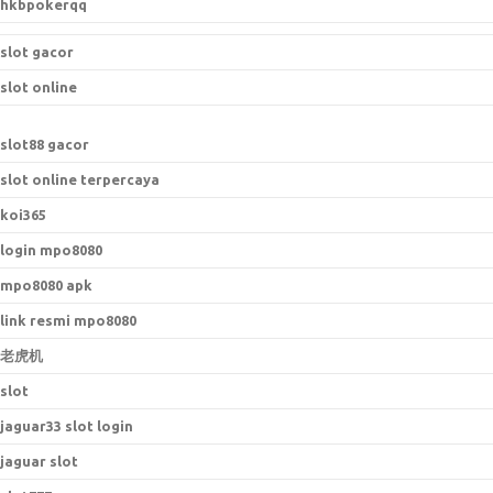
hkbpokerqq
slot gacor
slot online
slot88 gacor
slot online terpercaya
koi365
login mpo8080
mpo8080 apk
link resmi mpo8080
老虎机
slot
jaguar33 slot login
jaguar slot