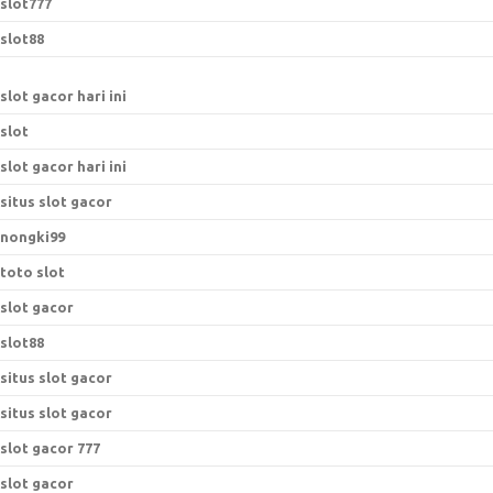
slot777
slot88
slot gacor hari ini
slot
slot gacor hari ini
situs slot gacor
nongki99
toto slot
slot gacor
slot88
situs slot gacor
situs slot gacor
slot gacor 777
slot gacor