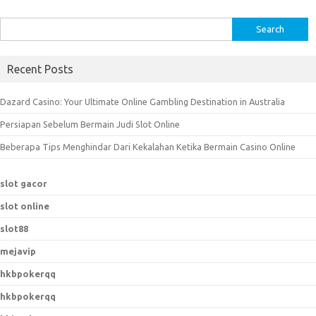
S
e
a
Recent Posts
r
c
Dazard Casino: Your Ultimate Online Gambling Destination in Australia
h
Persiapan Sebelum Bermain Judi Slot Online
f
o
Beberapa Tips Menghindar Dari Kekalahan Ketika Bermain Casino Online
r
:
slot gacor
slot online
slot88
mejavip
hkbpokerqq
hkbpokerqq