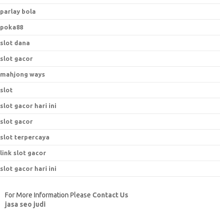
parlay bola
poka88
slot dana
slot gacor
mahjong ways
slot
slot gacor hari ini
slot gacor
slot terpercaya
link slot gacor
slot gacor hari ini
For More Information Please
Contact Us
jasa seo judi