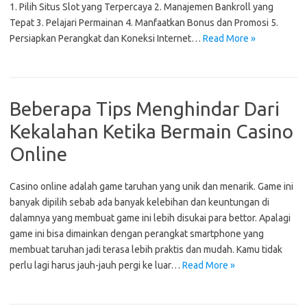
1. Pilih Situs Slot yang Terpercaya 2. Manajemen Bankroll yang
Tepat 3. Pelajari Permainan 4. Manfaatkan Bonus dan Promosi 5.
Persiapkan Perangkat dan Koneksi Internet…
Read More »
Beberapa Tips Menghindar Dari
Kekalahan Ketika Bermain Casino
Online
Casino online adalah game taruhan yang unik dan menarik. Game ini
banyak dipilih sebab ada banyak kelebihan dan keuntungan di
dalamnya yang membuat game ini lebih disukai para bettor. Apalagi
game ini bisa dimainkan dengan perangkat smartphone yang
membuat taruhan jadi terasa lebih praktis dan mudah. Kamu tidak
perlu lagi harus jauh-jauh pergi ke luar…
Read More »