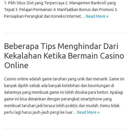
1. Pilih Situs Slot yang Terpercaya 2. Manajemen Bankroll yang
Tepat 3. Pelajari Permainan 4. Manfaatkan Bonus dan Promosi 5.
Persiapkan Perangkat dan Koneksi Internet…
Read More »
Beberapa Tips Menghindar Dari
Kekalahan Ketika Bermain Casino
Online
Casino online adalah game taruhan yang unik dan menarik. Game ini
banyak dipilih sebab ada banyak kelebihan dan keuntungan di
dalamnya yang membuat game ini lebih disukai para bettor. Apalagi
game ini bisa dimainkan dengan perangkat smartphone yang
membuat taruhan jadi terasa lebih praktis dan mudah. Kamu tidak
perlu lagi harus jauh-jauh pergi ke luar…
Read More »