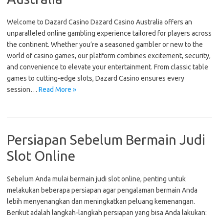
Welcome to Dazard Casino Dazard Casino Australia offers an
unparalleled online gambling experience tailored for players across
the continent. Whether you’re a seasoned gambler or new to the
world of casino games, our platform combines excitement, security,
and convenience to elevate your entertainment. From classic table
games to cutting-edge slots, Dazard Casino ensures every
session…
Read More »
Persiapan Sebelum Bermain Judi
Slot Online
Sebelum Anda mulai bermain judi slot online, penting untuk
melakukan beberapa persiapan agar pengalaman bermain Anda
lebih menyenangkan dan meningkatkan peluang kemenangan.
Berikut adalah langkah-langkah persiapan yang bisa Anda lakukan: