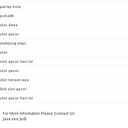
parlay bola
poka88
slot dana
slot gacor
mahjong ways
slot
slot gacor hari ini
slot gacor
slot terpercaya
link slot gacor
slot gacor hari ini
For More Information Please
Contact Us
jasa seo judi