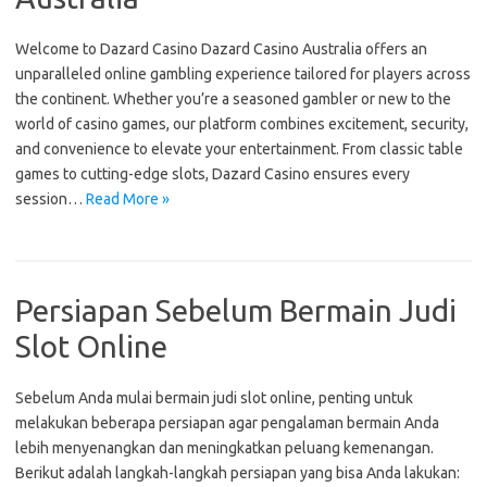
Welcome to Dazard Casino Dazard Casino Australia offers an
unparalleled online gambling experience tailored for players across
the continent. Whether you’re a seasoned gambler or new to the
world of casino games, our platform combines excitement, security,
and convenience to elevate your entertainment. From classic table
games to cutting-edge slots, Dazard Casino ensures every
session…
Read More »
Persiapan Sebelum Bermain Judi
Slot Online
Sebelum Anda mulai bermain judi slot online, penting untuk
melakukan beberapa persiapan agar pengalaman bermain Anda
lebih menyenangkan dan meningkatkan peluang kemenangan.
Berikut adalah langkah-langkah persiapan yang bisa Anda lakukan: