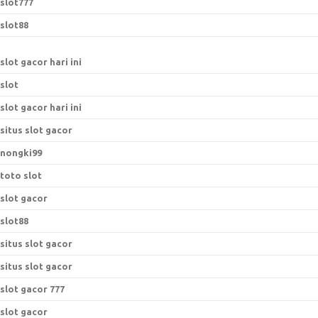
slot777
slot88
slot gacor hari ini
slot
slot gacor hari ini
situs slot gacor
nongki99
toto slot
slot gacor
slot88
situs slot gacor
situs slot gacor
slot gacor 777
slot gacor