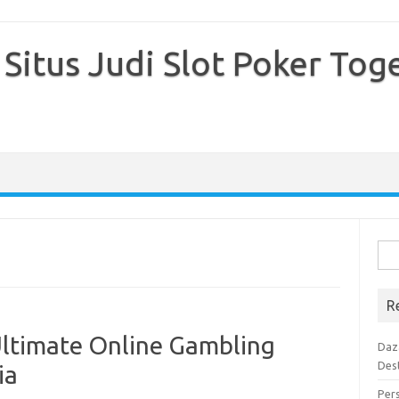
Situs Judi Slot Poker Tog
Sea
for:
R
Ultimate Online Gambling
Daz
Dest
ia
Per