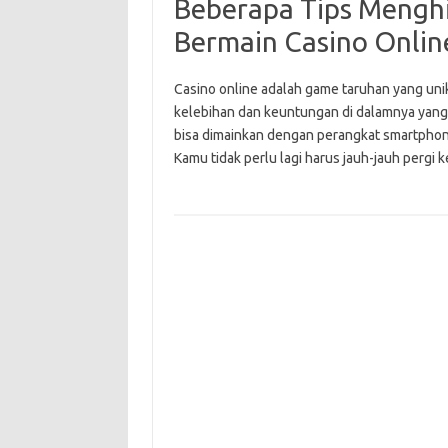
Beberapa Tips Menghi
Bermain Casino Onlin
Casino online adalah game taruhan yang unik
kelebihan dan keuntungan di dalamnya yang m
bisa dimainkan dengan perangkat smartphone
Kamu tidak perlu lagi harus jauh-jauh pergi 