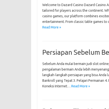
Welcome to Dazard Casino Dazard Casino Aus
tailored for players across the continent. 
casino games, our platform combines excite
entertainment. From classic table games to
Read More »
Persiapan Sebelum Be
Sebelum Anda mulai bermain judi slot onlin
pengalaman bermain Anda lebih menyenangk
langkah-langkah persiapan yang bisa Anda la
Bankroll yang Tepat 3. Pelajari Permainan 4
Koneksi Internet…
Read More »