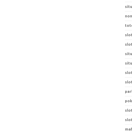
sit
non
tot
slo
slo
sit
sit
slo
slo
par
pok
slo
slo
mah