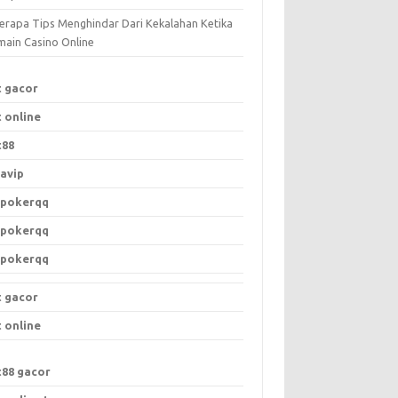
erapa Tips Menghindar Dari Kekalahan Ketika
main Casino Online
t gacor
t online
t88
avip
bpokerqq
bpokerqq
bpokerqq
t gacor
t online
t88 gacor