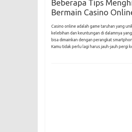
Beberapa Tips Menghi
Bermain Casino Onlin
Casino online adalah game taruhan yang unik
kelebihan dan keuntungan di dalamnya yang m
bisa dimainkan dengan perangkat smartphone
Kamu tidak perlu lagi harus jauh-jauh pergi 