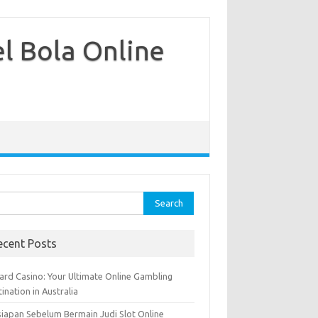
el Bola Online
rch
ecent Posts
ard Casino: Your Ultimate Online Gambling
ination in Australia
siapan Sebelum Bermain Judi Slot Online