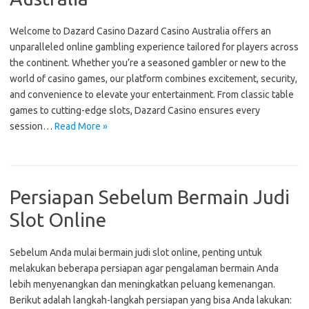
Welcome to Dazard Casino Dazard Casino Australia offers an
unparalleled online gambling experience tailored for players across
the continent. Whether you’re a seasoned gambler or new to the
world of casino games, our platform combines excitement, security,
and convenience to elevate your entertainment. From classic table
games to cutting-edge slots, Dazard Casino ensures every
session…
Read More »
Persiapan Sebelum Bermain Judi
Slot Online
Sebelum Anda mulai bermain judi slot online, penting untuk
melakukan beberapa persiapan agar pengalaman bermain Anda
lebih menyenangkan dan meningkatkan peluang kemenangan.
Berikut adalah langkah-langkah persiapan yang bisa Anda lakukan: