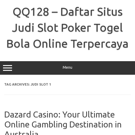
Skip
to
QQ128 – Daftar Situs
content
Judi Slot Poker Togel
Bola Online Terpercaya
Menu
TAG ARCHIVES:
JUDI SLOT 1
Dazard Casino: Your Ultimate
Online Gambling Destination in
Australia