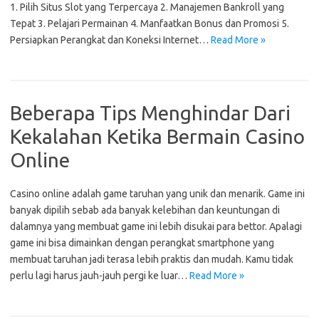
1. Pilih Situs Slot yang Terpercaya 2. Manajemen Bankroll yang
Tepat 3. Pelajari Permainan 4. Manfaatkan Bonus dan Promosi 5.
Persiapkan Perangkat dan Koneksi Internet…
Read More »
Beberapa Tips Menghindar Dari
Kekalahan Ketika Bermain Casino
Online
Casino online adalah game taruhan yang unik dan menarik. Game ini
banyak dipilih sebab ada banyak kelebihan dan keuntungan di
dalamnya yang membuat game ini lebih disukai para bettor. Apalagi
game ini bisa dimainkan dengan perangkat smartphone yang
membuat taruhan jadi terasa lebih praktis dan mudah. Kamu tidak
perlu lagi harus jauh-jauh pergi ke luar…
Read More »