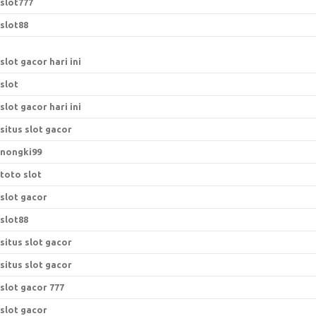
slot777
slot88
slot gacor hari ini
slot
slot gacor hari ini
situs slot gacor
nongki99
toto slot
slot gacor
slot88
situs slot gacor
situs slot gacor
slot gacor 777
slot gacor