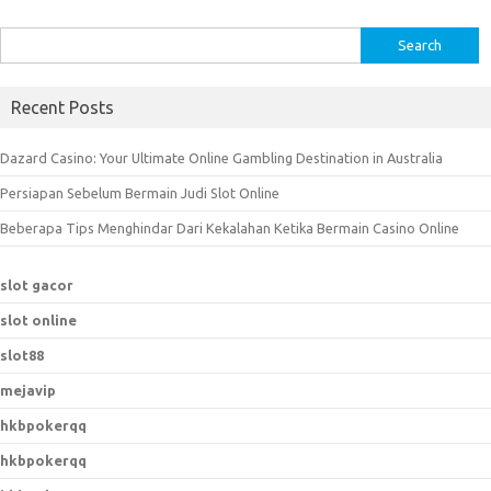
S
e
a
Recent Posts
r
c
Dazard Casino: Your Ultimate Online Gambling Destination in Australia
h
Persiapan Sebelum Bermain Judi Slot Online
f
o
Beberapa Tips Menghindar Dari Kekalahan Ketika Bermain Casino Online
r
:
slot gacor
slot online
slot88
mejavip
hkbpokerqq
hkbpokerqq