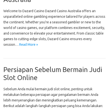
Welcome to Dazard Casino Dazard Casino Australia offers an
unparalleled online gambling experience tailored for players across
the continent. Whether you’re a seasoned gambler or new to the
world of casino games, our platform combines excitement, security,
and convenience to elevate your entertainment. From classic table
games to cutting-edge slots, Dazard Casino ensures every
session…
Read More »
Persiapan Sebelum Bermain Judi
Slot Online
Sebelum Anda mulai bermain judi slot online, penting untuk
melakukan beberapa persiapan agar pengalaman bermain Anda
lebih menyenangkan dan meningkatkan peluang kemenangan.
Berikut adalah langkah-langkah persiapan yang bisa Anda lakukan: