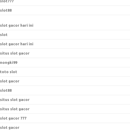
slot777
slot88
slot gacor hari ini
slot
slot gacor hari ini
situs slot gacor
nongki99
toto slot
slot gacor
slot88
situs slot gacor
situs slot gacor
slot gacor 777
slot gacor