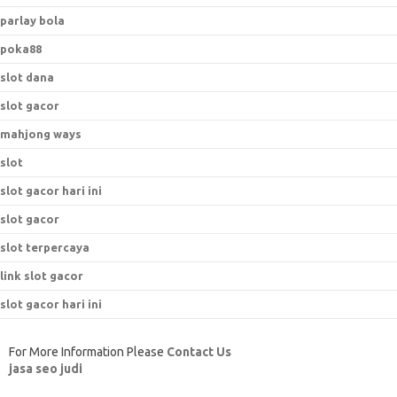
parlay bola
poka88
slot dana
slot gacor
mahjong ways
slot
slot gacor hari ini
slot gacor
slot terpercaya
link slot gacor
slot gacor hari ini
For More Information Please
Contact Us
jasa seo judi