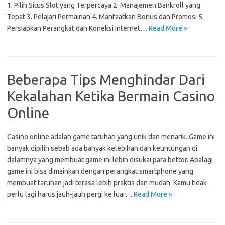
1. Pilih Situs Slot yang Terpercaya 2. Manajemen Bankroll yang
Tepat 3. Pelajari Permainan 4. Manfaatkan Bonus dan Promosi 5.
Persiapkan Perangkat dan Koneksi Internet…
Read More »
Beberapa Tips Menghindar Dari
Kekalahan Ketika Bermain Casino
Online
Casino online adalah game taruhan yang unik dan menarik. Game ini
banyak dipilih sebab ada banyak kelebihan dan keuntungan di
dalamnya yang membuat game ini lebih disukai para bettor. Apalagi
game ini bisa dimainkan dengan perangkat smartphone yang
membuat taruhan jadi terasa lebih praktis dan mudah. Kamu tidak
perlu lagi harus jauh-jauh pergi ke luar…
Read More »