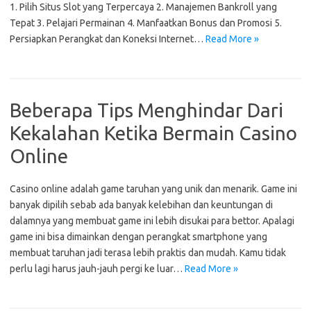
1. Pilih Situs Slot yang Terpercaya 2. Manajemen Bankroll yang
Tepat 3. Pelajari Permainan 4. Manfaatkan Bonus dan Promosi 5.
Persiapkan Perangkat dan Koneksi Internet…
Read More »
Beberapa Tips Menghindar Dari
Kekalahan Ketika Bermain Casino
Online
Casino online adalah game taruhan yang unik dan menarik. Game ini
banyak dipilih sebab ada banyak kelebihan dan keuntungan di
dalamnya yang membuat game ini lebih disukai para bettor. Apalagi
game ini bisa dimainkan dengan perangkat smartphone yang
membuat taruhan jadi terasa lebih praktis dan mudah. Kamu tidak
perlu lagi harus jauh-jauh pergi ke luar…
Read More »